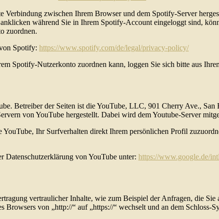
e Verbindung zwischen Ihrem Browser und dem Spotify-Server hergestell
nklicken während Sie in Ihrem Spotify-Account eingeloggt sind, können
to zuordnen.
 von Spotify:
https://www.spotify.com/de/legal/privacy-policy/
rem Spotify-Nutzerkonto zuordnen kann, loggen Sie sich bitte aus Ihre
Tube. Betreiber der Seiten ist die YouTube, LLC, 901 Cherry Ave., S
Servern von YouTube hergestellt. Dabei wird dem Youtube-Server mitget
YouTube, Ihr Surfverhalten direkt Ihrem persönlichen Profil zuzuordn
er Datenschutzerklärung von YouTube unter:
https://www.google.de/intl
tragung vertraulicher Inhalte, wie zum Beispiel der Anfragen, die Sie 
es Browsers von „http://“ auf „https://“ wechselt und an dem Schloss-S