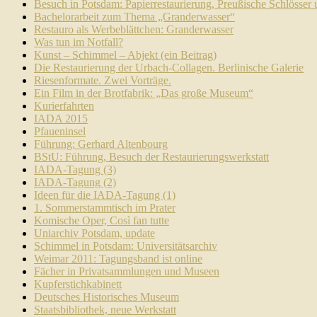
Besuch in Potsdam: Papierrestaurierung, Preußische Schlösser
Bachelorarbeit zum Thema „Granderwasser“
Restauro als Werbeblättchen: Granderwasser
Was tun im Notfall?
Kunst – Schimmel – Abjekt (ein Beitrag)
Die Restaurierung der Urbach-Collagen. Berlinische Galerie
Riesenformate. Zwei Vorträge.
Ein Film in der Brotfabrik: „Das große Museum“
Kurierfahrten
IADA 2015
Pfaueninsel
Führung: Gerhard Altenbourg
BStU: Führung, Besuch der Restaurierungswerkstatt
IADA-Tagung (3)
IADA-Tagung (2)
Ideen für die IADA-Tagung (1)
1. Sommerstammtisch im Prater
Komische Oper, Così fan tutte
Uniarchiv Potsdam, update
Schimmel in Potsdam: Universitätsarchiv
Weimar 2011: Tagungsband ist online
Fächer in Privatsammlungen und Museen
Kupferstichkabinett
Deutsches Historisches Museum
Staatsbibliothek, neue Werkstatt