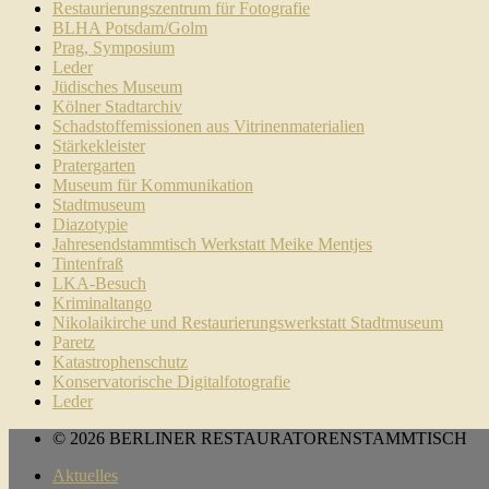
Restaurierungszentrum für Fotografie
BLHA Potsdam/Golm
Prag, Symposium
Leder
Jüdisches Museum
Kölner Stadtarchiv
Schadstoffemissionen aus Vitrinenmaterialien
Stärkekleister
Pratergarten
Museum für Kommunikation
Stadtmuseum
Diazotypie
Jahresendstammtisch Werkstatt Meike Mentjes
Tintenfraß
LKA-Besuch
Kriminaltango
Nikolaikirche und Restaurierungswerkstatt Stadtmuseum
Paretz
Katastrophenschutz
Konservatorische Digitalfotografie
Leder
© 2026 BERLINER RESTAURATORENSTAMMTISCH
Aktuelles